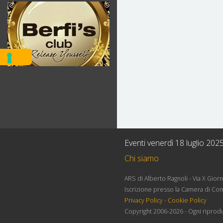
Eventi venerdì 18 luglio 202
Chi siamo
ARS di Alberto Ragnoli - Via X Gio
Iscrizione presso la Camera di Co
Privacy Policy
-
Cookie Policy
Copyright 2006-2026 - Ogni riprodu