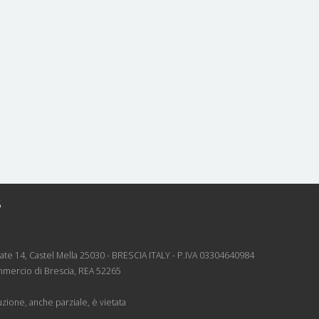
5
rnate 14, Castel Mella 25030 - BRESCIA ITALY - P.IVA 03304640984
mmercio di Brescia, REA 52265
zione, anche parziale, è vietata