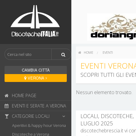
HOME
EVENTI
EVENTI VERONA
CAMBIA CITTÀ
SCOPRI TUTTI GLI EV
VERONA
Nessun elemento trovato.
HOME PAGE
EVENTI E SERATE A VERONA
LOCALI, DISCOTECHE, 
CATEGORIE LOCALI
LUGLIO 2025
Aperitivi & happy hour Verona
discotechebrescia.it vi co
Discoteche a Verona