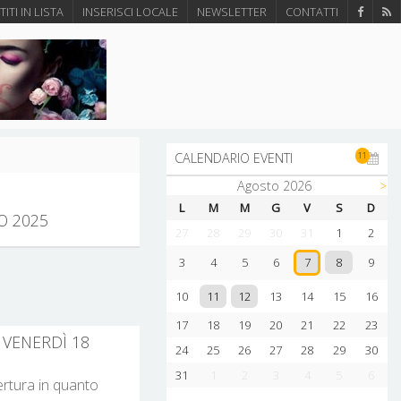
ITI IN LISTA
INSERISCI LOCALE
NEWSLETTER
CONTATTI
11
CALENDARIO EVENTI
Agosto 2026
>
L
M
M
G
V
S
D
O 2025
27
28
29
30
31
1
2
8
3
4
5
6
9
7
11
12
10
13
14
15
16
17
18
19
20
21
22
23
 VENERDÌ 18
24
25
26
27
28
29
30
31
1
2
3
4
5
6
pertura in quanto