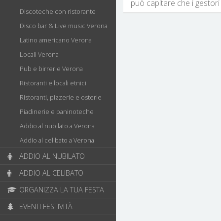
può capitare che i gestori 
Discoteche con ristorante
Disco bar & Live music Verona
Latino americano Verona
Locali Verona
Pub e birrerie Verona
Ristoranti e locali etnici
Ristoranti, pizzerie e osterie
Piadinerie e paninoteche
Addio al nubilato a Verona
Addio al celibato a Verona
ADDIO AL NUBILATO
ADDIO AL CELIBATO
ORGANIZZA LA TUA FESTA
EVENTI FESTIVITÀ