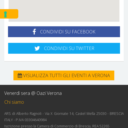
CONDIVIDI SU FACEBOOK
CONDIVIDI SU TWITTER
VISUALIZZA TUTTI GLI EVENTI A VERONA
Venerdì sera @ Oazi Verona
Chi siamo
ARS di Alberto Ragnoli - Via X Giornate 14, Castel Mella 25030 - BRESCIA
ITALY - P.IVA 03304640984
Iscrizione presso la Camera di Commercio di Brescia, REA 52265