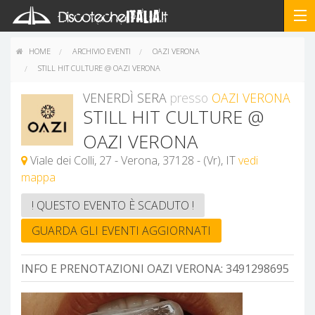
HOME
ARCHIVIO EVENTI
OAZI VERONA
STILL HIT CULTURE @ OAZI VERONA
VENERDÌ SERA
presso
OAZI VERONA
STILL HIT CULTURE @
OAZI VERONA
Viale dei Colli, 27 - Verona, 37128 - (Vr), IT
vedi
mappa
! QUESTO EVENTO È SCADUTO !
GUARDA GLI EVENTI AGGIORNATI
INFO E PRENOTAZIONI OAZI VERONA:
3491298695