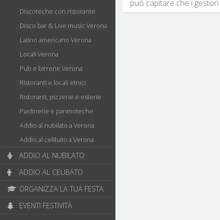
può capitare che i gestori 
Discoteche con ristorante
Disco bar & Live music Verona
Latino americano Verona
Locali Verona
Pub e birrerie Verona
Ristoranti e locali etnici
Ristoranti, pizzerie e osterie
Piadinerie e paninoteche
Addio al nubilato a Verona
Addio al celibato a Verona
ADDIO AL NUBILATO
ADDIO AL CELIBATO
ORGANIZZA LA TUA FESTA
EVENTI FESTIVITÀ