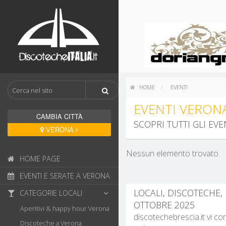
HOME
EVENTI
EVENTI VERON
CAMBIA CITTÀ
SCOPRI TUTTI GLI EV
VERONA
Nessun elemento trovato.
HOME PAGE
EVENTI E SERATE A VERONA
LOCALI, DISCOTECHE, 
CATEGORIE LOCALI
OTTOBRE 2025
Aperitivi & happy hour Verona
discotechebrescia.it vi co
Discoteche a Verona