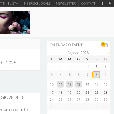
ITI IN LISTA
INSERISCI LOCALE
NEWSLETTER
CONTATTI
8
CALENDARIO EVENTI
Agosto 2026
>
L
M
M
G
V
S
D
RE 2025
27
28
29
30
31
1
2
3
4
5
6
7
9
8
11
12
13
10
14
15
16
17
18
19
20
21
22
23
 GIOVEDÌ 16
24
25
26
27
28
29
30
31
1
2
3
4
5
6
pertura in quanto