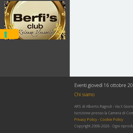
Eventi giovedì 16 ottobre 2
Chi siamo
ARS di Alberto Ragnoli - Via X Gio
Iscrizione presso la Camera di Co
Privacy Policy
-
Cookie Policy
Copyright 2006-2026 - Ogni riprodu