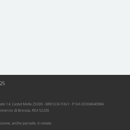
025
rnate 14, Castel Mella 25030 - BRESCIA ITALY - P.IVA 03304640984
mmercio di Brescia, REA 52265
zione, anche parziale, è vietata