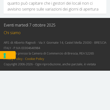
quanto può capitare che i gestori dei locali non ci
avvisino sempre sulle variazioni dei giorni di apertura
Eventi martedì 7 ottobre 2025
Chi siamo
ARS di Alberto Ragnoli - Via X Giornate 14, Castel Mella 25030 - BRESCIA
ITALY - P.IVA 03304640984
Iscrizione presso la Camera di Commercio di Brescia, REA 52265
Privacy Policy
-
Cookie Policy
Copyright 2006-2026 - Ogni riproduzione, anche parziale, è vietata