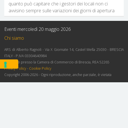
quanto può capitare che i gestori dei locali non ci
avvisino sempre sulle variazioni dei giorni di apertura
Eventi mercoledì 20 maggio 2026
Chi siamo
ARS di Alberto Ragnoli - Via X Giornate 14, Castel Mella 25030 - BRESCIA
ITALY - P.IVA 03304640984
Iscrizione presso la Camera di Commercio di Brescia, REA 52265
Privacy Policy
-
Cookie Policy
Copyright 2006-2026 - Ogni riproduzione, anche parziale, è vietata