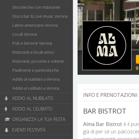
Discoteche con ristorante
Disco bar & Live music Verona
Latino americano Verona
Locali Verona
Pub e birrerie Verona
Ristoranti e locali etnici
Ristoranti, pizzerie e osterie
Piadinerie e paninoteche
Addio al nubilato a Verona
Addio al celibato a Verona
INFO E PRENOTAZIONI 
ADDIO AL NUBILATO
ADDIO AL CELIBATO
BAR BISTROT
ORGANIZZA LA TUA FESTA
Alma Bar Bistrot
è il pu
EVENTI FESTIVITÀ
già di per sé un palcosce
per i pomeriggi ancora tiep