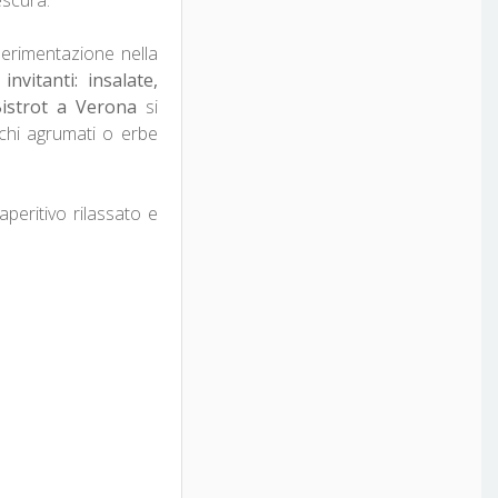
sperimentazione nella
nvitanti: insalate,
istrot a Verona
si
cchi agrumati o erbe
peritivo rilassato e