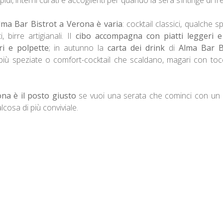
lma Bar Bistrot a Verona è varia
: cocktail classici, qualche 
, birre artigianali. Il
cibo accompagna con piatti leggeri e i
eri e polpette
; in autunno la
carta dei drink
di
Alma Bar B
 più speziate o comfort-cocktail che scaldano, magari con to
na è il posto giusto
se vuoi una serata che cominci con un a
cosa di più conviviale.