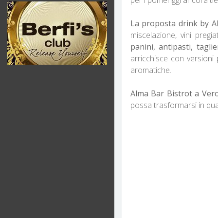
La proposta drink by A
miscelazione, vini pregiati
panini, antipasti, tagli
arricchisce con versioni
aromatiche.
Alma Bar Bistrot a Vero
possa trasformarsi in qual