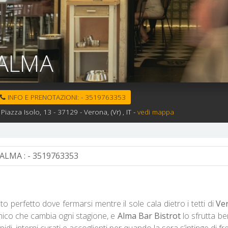
ALMA
INFO E PRENOTAZIONI:
-
3519763353
Piazza Isolo, 13 -
37129 -
Verona,
(Vr)
, IT
-
vedi mappa
ALMA :
- 3519763353
nto perfetto dove fermarsi mentre il sole cala dietro i tetti di
Ve
nico che cambia ogni stagione, e
Alma Bar Bistrot
lo sfrutta ben
idi, interni curati e accoglienti per quando la sera s’intinge di fr