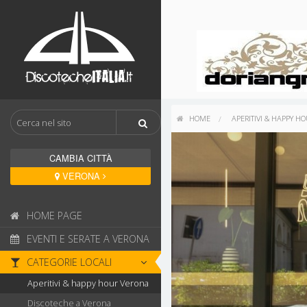
HOME
APERITIVI & HAPPY H
CAMBIA CITTÀ
VERONA
HOME PAGE
EVENTI E SERATE A VERONA
CATEGORIE LOCALI
Aperitivi & happy hour Verona
Discoteche a Verona