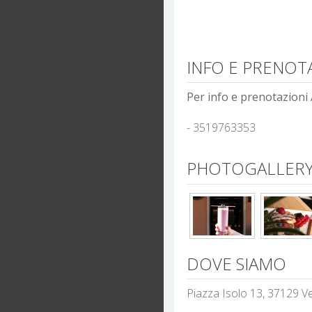
INFO E PRENOT
Per info e prenotazioni 
- 3519763353
PHOTOGALLERY
DOVE SIAMO
Piazza Isolo 13, 37129 V