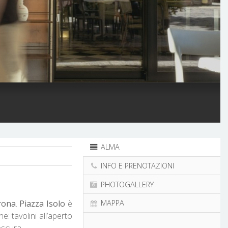
ALMA
INFO E PRENOTAZIONI
PHOTOGALLERY
rona
.
Piazza Isolo
è
MAPPA
e: tavolini all’aperto
escura.