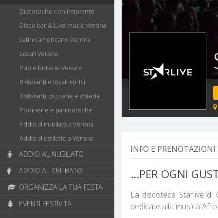
Discoteche con ristorante
Disco bar & Live music Verona
Latino americano Verona
Locali Verona
Pub e birrerie Verona
Ristoranti e locali etnici
Ristoranti, pizzerie e osterie
Piadinerie e paninoteche
Addio al nubilato a Verona
Addio al celibato a Verona
INFO E PRENOTAZIONI 
ADDIO AL NUBILATO
ADDIO AL CELIBATO
...PER OGNI GUS
ORGANIZZA LA TUA FESTA
La discoteca Starlive di
EVENTI FESTIVITÀ
dedicate alla musica Afro 