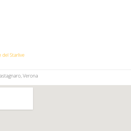
 del Starlive
astagnaro, Verona