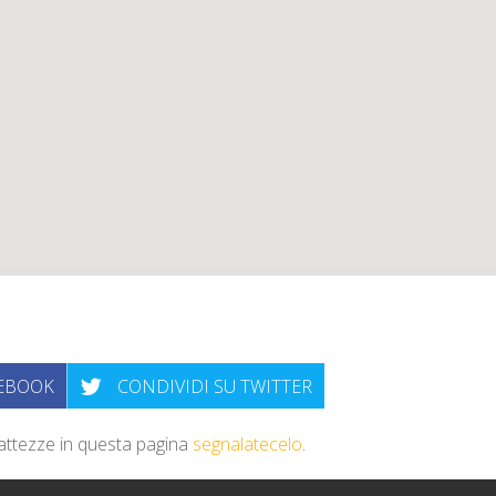
CEBOOK
CONDIVIDI SU TWITTER
sattezze in questa pagina
segnalatecelo
.