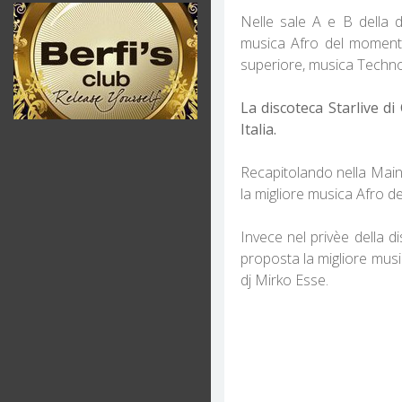
Nelle sale A e B della d
musica Afro del momento,
superiore, musica Techno
La discoteca Starlive 
Italia.
Recapitolando nella Main
la migliore musica Afro 
Invece nel privèe della di
proposta la migliore mus
dj Mirko Esse.