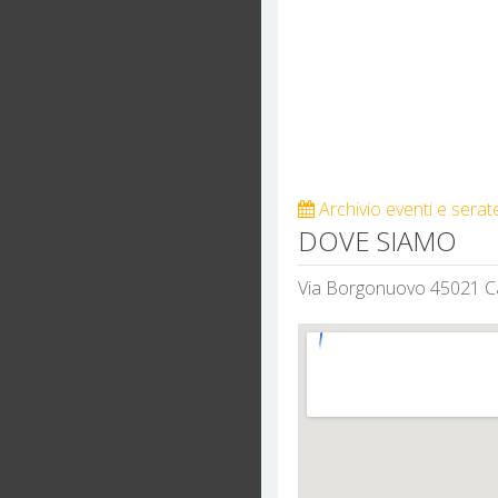
Archivio eventi e serate
DOVE SIAMO
Via Borgonuovo 45021 C