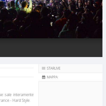
STARLIVE
MAPPA
due sale interamente
rance - Hard Style.