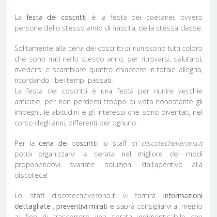
La
festa dei coscritti
è la festa dei coetanei, ovvero
persone dello stesso anno di nascita, della stessa classe.
Solitamente alla cena dei coscritti si riuniscono tutti coloro
che sono nati nello stesso anno, per ritrovarsi, salutarsi,
rivedersi e scambiare quattro chiaccere in totale allegria,
ricordando i bei tempi passati.
La festa dei coscritti è una festa per riunire vecchie
amicizie, per non perdersi troppo di vista nonostante gli
impegni, le abitudini e gli interessi che sono diventati, nel
corso degli anni, differenti per ognuno.
Per la
cena dei coscritti
lo staff di
discotecheverona.it
potrà organizzarvi la serata nel migliore dei modi
proponendovi svariate soluzioni dall'aperitivo alla
discoteca!
Lo staff discotecheverona.it vi fornirà
informazioni
dettagliate
,
preventivi mirati
e saprà consigliarvi al meglio
al fine di trascorrere una serata indimenticabile che