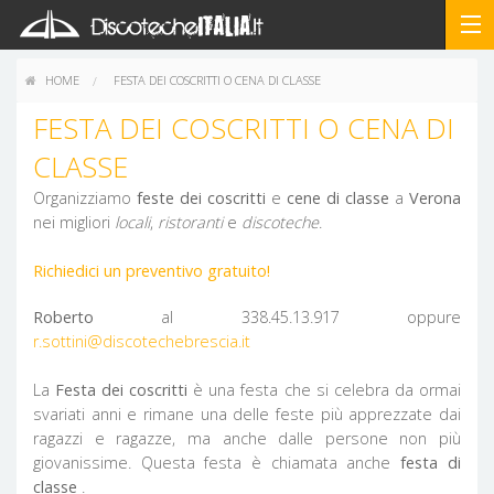
HOME
FESTA DEI COSCRITTI O CENA DI CLASSE
FESTA DEI COSCRITTI O CENA DI
CLASSE
Organizziamo
feste dei coscritti
e
cene di classe
a
Verona
nei migliori
locali
,
ristoranti
e
discoteche
.
Richiedici un preventivo gratuito!
Roberto
al 338.45.13.917 oppure
r.sottini@discotechebrescia.it
La
Festa dei coscritti
è una festa che si celebra da ormai
svariati anni e rimane una delle feste più apprezzate dai
ragazzi e ragazze, ma anche dalle persone non più
giovanissime. Questa festa è chiamata anche
festa di
classe
.