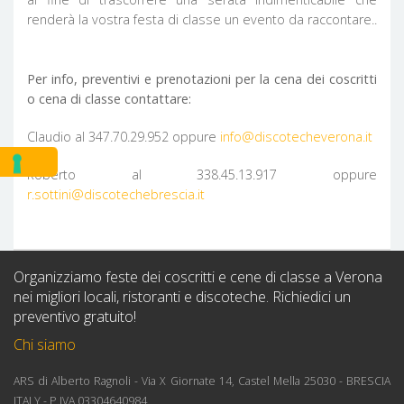
renderà la vostra festa di classe un evento da raccontare..
Per info, preventivi e prenotazioni per la cena dei coscritti
o cena di classe contattare:
Claudio al 347.70.29.952 oppure
info@discotecheverona.it
Roberto al 338.45.13.917 oppure
r.sottini@discotechebrescia.it
Organizziamo feste dei coscritti e cene di classe a Verona
nei migliori locali, ristoranti e discoteche. Richiedici un
preventivo gratuito!
Chi siamo
ARS di Alberto Ragnoli - Via X Giornate 14, Castel Mella 25030 - BRESCIA
ITALY - P.IVA 03304640984